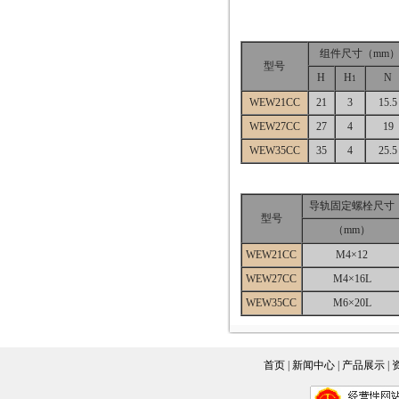
组件尺寸（mm
型号
H
H
N
1
WEW21CC
21
3
15.5
WEW27CC
27
4
19
WEW35CC
35
4
25.5
导轨固定螺栓尺寸
型号
（mm）
WEW21CC
M4×12
WEW27CC
M4×16L
WEW35CC
M6×20L
首页
|
新闻中心
|
产品展示
|