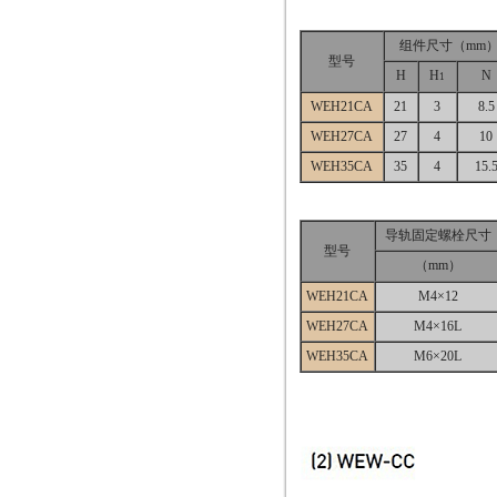
组件尺寸（mm
型号
H
H
N
1
WEH21CA
21
3
8.5
WEH27CA
27
4
10
WEH35CA
35
4
15.
导轨固定螺栓尺寸
型号
（mm）
WEH21CA
M4×12
WEH27CA
M4×16L
WEH35CA
M6×20L